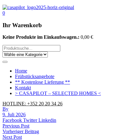
0
Ihr Warenkorb
Keine Produkte im Einkaufswagen.:
0,00
€
Home
Frühstücksangebote
** Kostenlose Lieferung **
Kontakt
> CASAPILOT – SELECTED HOMES <
HOTLINE: +352 20 20 34 26
By
9. Juli 2026
Facebook
Twitter
Linkedin
Beitrags-
Previous Post
Vorheriger Beitrag
Navigation
Next Post