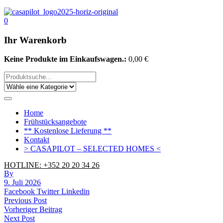
0
Ihr Warenkorb
Keine Produkte im Einkaufswagen.:
0,00
€
Home
Frühstücksangebote
** Kostenlose Lieferung **
Kontakt
> CASAPILOT – SELECTED HOMES <
HOTLINE: +352 20 20 34 26
By
9. Juli 2026
Facebook
Twitter
Linkedin
Beitrags-
Previous Post
Vorheriger Beitrag
Navigation
Next Post